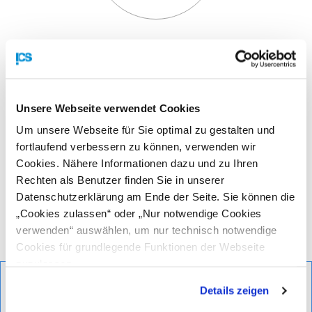
www.ungm.org
Seit gut 18 Jahren gibt es eine UN-Plattform, die von
allen wesentlichen UN-Vergabeinstitutionen geführt wird
und für Lieferanten sehr einfach zu bedienen ist.
Unsere Webseite verwendet Cookies
Um unsere Webseite für Sie optimal zu gestalten und
fortlaufend verbessern zu können, verwenden wir
UN-Ausschreibungen:
Cookies. Nähere Informationen dazu und zu Ihren
Zu vergebende Aufträge und abgewickelte Projekte finden
Rechten als Benutzer finden Sie in unserer
Sie ebenfalls auf dem Global Marketplace (
www.ungm.org
).
Datenschutzerklärung am Ende der Seite. Sie können die
„Cookies zulassen“ oder „Nur notwendige Cookies
verwenden“ auswählen, um nur technisch notwendige
Kommende Veranstaltungen
Cookies für grundlegende Funktionen der Webseite
zuzulassen
Erfolgreich an
21. EUPF
Details zeigen
UNO-
Forum New