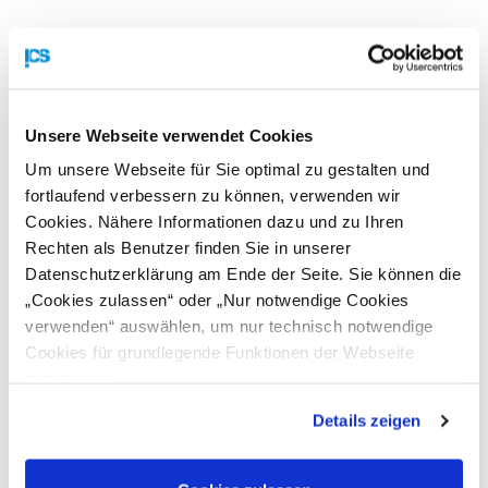
Unsere Webseite verwendet Cookies
Um unsere Webseite für Sie optimal zu gestalten und
fortlaufend verbessern zu können, verwenden wir
Bündner
tigerpath.eu
Cookies. Nähere Informationen dazu und zu Ihren
Gewerbeverband
– One-Stop-Shop
Rechten als Benutzer finden Sie in unserer
aus der Schweiz zu
für eHealth-
Datenschutzerklärung am Ende der Seite. Sie können die
Gast beim ICS
Innovationen im
„Cookies zulassen“ oder „Nur notwendige Cookies
Alpenraum
verwenden“ auswählen, um nur technisch notwendige
gestartet!
Cookies für grundlegende Funktionen der Webseite
zuzulassen
Details zeigen
Videos zur Region