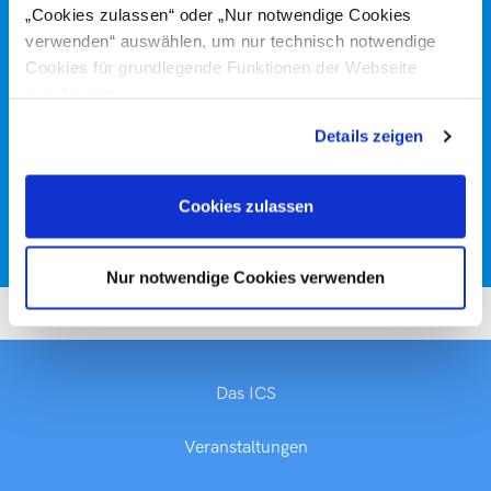
„Cookies zulassen“ oder „Nur notwendige Cookies
verwenden“ auswählen, um nur technisch notwendige
E-
Cookies für grundlegende Funktionen der Webseite
Mail
zuzulassen
Datenschutzerklärung
Ich stimme der Verarbeitung meiner Daten im Sinne der
Details zeigen
Datenschutzerklärung zu
.
Cookies zulassen
ABSENDEN
Nur notwendige Cookies verwenden
Das ICS
Veranstaltungen