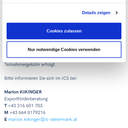
zuzulassen
unternehmensbezogene DienstleisterInnen
Details zeigen
Handelsbetriebe mit steirischen Produkten im
Portfolio
Architekturbüros und IngenieurskonsulentInnen
Cookies zulassen
Bitte beachten Sie, dass der
Antrag zur Förderung
bereits
Nur notwendige Cookies verwenden
vor Anmeldung zum EUPF
–
Kongress
erfolgen muss, da
unmittelbar nach Anmeldung die Zahlung der
Teilnehmergebühr erfolgt.
Bitte informieren Sie sich im ICS bei:
Marion KIKINGER
Exportförderberatung
T
+43 316 601 703
M
+43 664 8179216
E
marion.kikinger@ic-steiermark.at