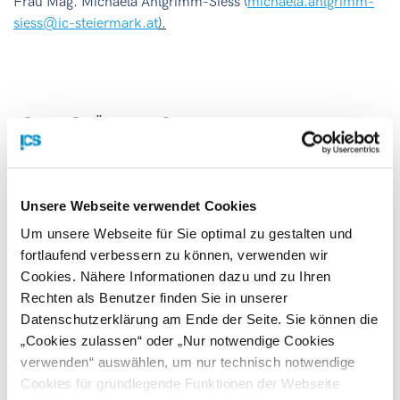
Frau Mag. Michaela Ahlgrimm-Siess (
michaela.ahlgrimm-
siess@ic-steiermark.at
).
ACHTUNG FÖRDERUNG!
Steirische Teilnehmer des EUPF-Kongresses können seit
diesem Jahr für die „
Welt!Markt- Förderung | Modul
Unsere Webseite verwendet Cookies
Messeauftritt
“ der SFG einreichen. Diese Förderung
umfasst max. 50% der anrechenbaren Kosten
Um unsere Webseite für Sie optimal zu gestalten und
(Teilnehmergebühr, Reise, Hotel, Marketingkosten für den
fortlaufend verbessern zu können, verwenden wir
Kongress).
Cookies. Nähere Informationen dazu und zu Ihren
Rechten als Benutzer finden Sie in unserer
Zielgruppe:
Datenschutzerklärung am Ende der Seite. Sie können die
„Cookies zulassen“ oder „Nur notwendige Cookies
kleinste, kleine und mittlere Unternehmen
verwenden“ auswählen, um nur technisch notwendige
Cookies für grundlegende Funktionen der Webseite
industriell-gewerbliche Produktionsbetriebe