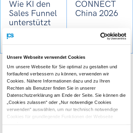
Wie KI den
CONNECT
Sales Funnel
China 2026
unterstützt
Mittwoch, 16
September 2026 |
20. bis 22. September
10:30 Uhr - 12:00 Uhr
2026 | Shanghai, China
Unsere Webseite verwendet Cookies
Um unsere Webseite für Sie optimal zu gestalten und
MEHR
fortlaufend verbessern zu können, verwenden wir
Cookies. Nähere Informationen dazu und zu Ihren
Rechten als Benutzer finden Sie in unserer
Datenschutzerklärung am Ende der Seite. Sie können die
Unser Service-Portfolio für steirische
„Cookies zulassen“ oder „Nur notwendige Cookies
Unternehmen
verwenden“ auswählen, um nur technisch notwendige
Wir informieren und beraten interessierte exportorientierte
Cookies für grundlegende Funktionen der Webseite
Unternehmen und stehen heimischen Betrieben mit
zuzulassen
unserem umfassenden Service-Portfolio unterstützend zur