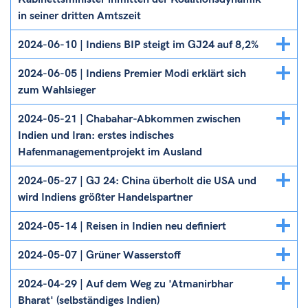
in seiner dritten Amtszeit
Details
2024-06-10 | Indiens BIP steigt im GJ24 auf 8,2%
ein/ausblenden
Details
2024-06-05 | Indiens Premier Modi erklärt sich
ein/ausblenden
zum Wahlsieger
Details
2024-05-21 | Chabahar-Abkommen zwischen
ein/ausblenden
Indien und Iran: erstes indisches
Hafenmanagementprojekt im Ausland
Details
2024-05-27 | GJ 24: China überholt die USA und
ein/ausblenden
wird Indiens größter Handelspartner
Details
2024-05-14 | Reisen in Indien neu definiert
ein/ausblenden
Details
2024-05-07 | Grüner Wasserstoff
ein/ausblenden
Details
2024-04-29 | Auf dem Weg zu 'Atmanirbhar
ein/ausblenden
Bharat' (selbständiges Indien)