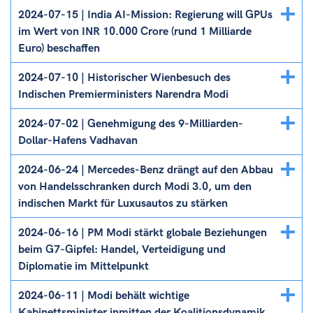
Details
2024-07-15 | India AI-Mission: Regierung will GPUs
ein/ausblenden
im Wert von INR 10.000 Crore (rund 1 Milliarde
Euro) beschaffen
Details
2024-07-10 | Historischer Wienbesuch des
ein/ausblenden
Indischen Premierministers Narendra Modi
Details
2024-07-02 | Genehmigung des 9-Milliarden-
ein/ausblenden
Dollar-Hafens Vadhavan
Details
2024-06-24 | Mercedes-Benz drängt auf den Abbau
ein/ausblenden
von Handelsschranken durch Modi 3.0, um den
indischen Markt für Luxusautos zu stärken
Details
2024-06-16 | PM Modi stärkt globale Beziehungen
ein/ausblenden
beim G7-Gipfel: Handel, Verteidigung und
Diplomatie im Mittelpunkt
Details
2024-06-11 | Modi behält wichtige
ein/ausblenden
Kabinettsminister inmitten der Koalitionsdynamik