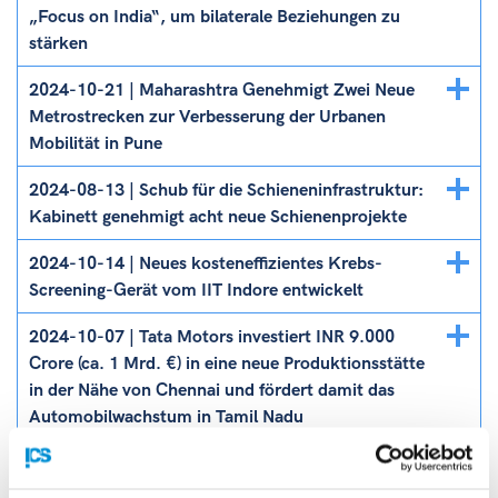
ein/ausblenden
„Focus on India“, um bilaterale Beziehungen zu
stärken
Details
2024-10-21 | Maharashtra Genehmigt Zwei Neue
ein/ausblenden
Metrostrecken zur Verbesserung der Urbanen
Mobilität in Pune
Details
2024-08-13 | Schub für die Schieneninfrastruktur:
ein/ausblenden
Kabinett genehmigt acht neue Schienenprojekte
Details
2024-10-14 | Neues kosteneffizientes Krebs-
ein/ausblenden
Screening-Gerät vom IIT Indore entwickelt
Details
2024-10-07 | Tata Motors investiert INR 9.000
ein/ausblenden
Crore (ca. 1 Mrd. €) in eine neue Produktionsstätte
in der Nähe von Chennai und fördert damit das
Automobilwachstum in Tamil Nadu
Details
2024-09-30 | Mumbais erste unterirdische Metro
ein/ausblenden
soll im Oktober in Betrieb gehen