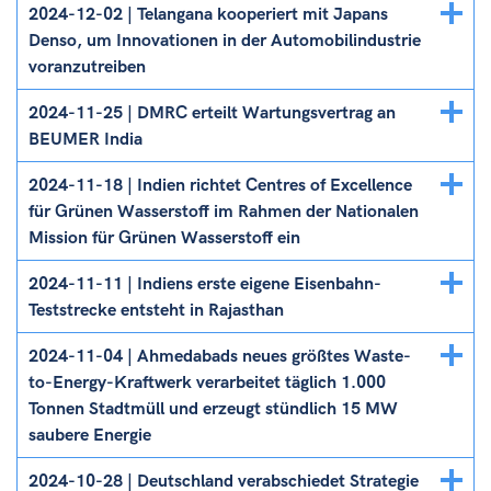
Details
2024-12-02 | Telangana kooperiert mit Japans
ein/ausblenden
Denso, um Innovationen in der Automobilindustrie
voranzutreiben
Details
2024-11-25 | DMRC erteilt Wartungsvertrag an
ein/ausblenden
BEUMER India
Details
2024-11-18 | Indien richtet Centres of Excellence
ein/ausblenden
für Grünen Wasserstoff im Rahmen der Nationalen
Mission für Grünen Wasserstoff ein
Details
2024-11-11 | Indiens erste eigene Eisenbahn-
ein/ausblenden
Teststrecke entsteht in Rajasthan
Details
2024-11-04 | Ahmedabads neues größtes Waste-
ein/ausblenden
to-Energy-Kraftwerk verarbeitet täglich 1.000
Tonnen Stadtmüll und erzeugt stündlich 15 MW
saubere Energie
Details
2024-10-28 | Deutschland verabschiedet Strategie