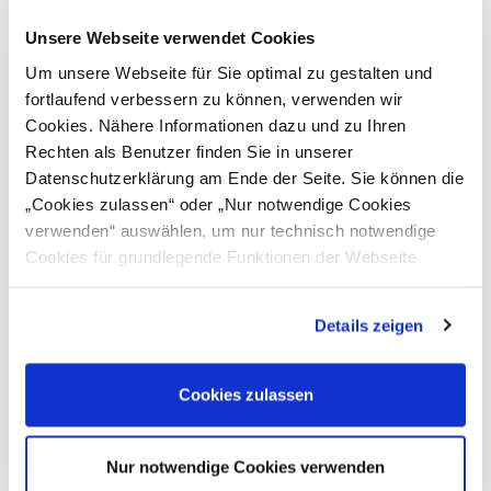
Details
Unsere Webseite verwendet Cookies
2024-09-23 | Indien will bis März 2025 eine
ein/ausblenden
Rekordkapazität von 35 GW an erneuerbaren
Um unsere Webseite für Sie optimal zu gestalten und
Energien inmitten seiner Bemühungen um saubere
fortlaufend verbessern zu können, verwenden wir
Energie erreichen
Cookies. Nähere Informationen dazu und zu Ihren
Details
Rechten als Benutzer finden Sie in unserer
2024-09-16 | Indien stellt auf der Semicon India
ein/ausblenden
Datenschutzerklärung am Ende der Seite. Sie können die
2024 einen Fond in Höhe von 1 Lakh Crore (ca. 10,9
„Cookies zulassen“ oder „Nur notwendige Cookies
Mrd. EUR) zur Umgestaltung der Halbleiterindustrie
verwenden“ auswählen, um nur technisch notwendige
vor
Cookies für grundlegende Funktionen der Webseite
Details
zuzulassen
2024-09-09 | FlixBus startet in Südindien mit
ein/ausblenden
günstigen Tarifen und verbesserten Verbindungen
Details zeigen
Details
2024-09-02 | Indische Eisenbahn: High-Tech-
ein/ausblenden
Schlafwagen für „Vande Bharat“-Züge ab
Cookies zulassen
Dezember.
Details
2024-08-26 | Indien startet wichtige
Nur notwendige Cookies verwenden
ein/ausblenden
Wissenschaftsinitiativen zur Förderung von