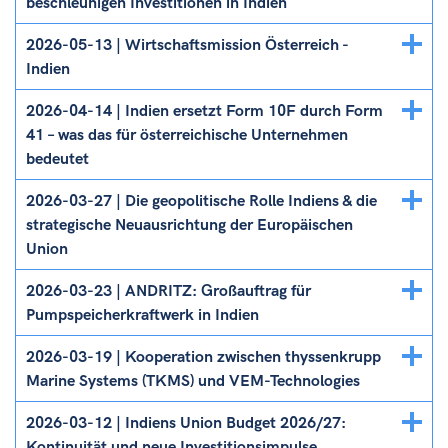
beschleunigen Investitionen in Indien
Details
2026-05-13 | Wirtschaftsmission Österreich -
ein/ausblenden
Indien
Details
2026-04-14 | Indien ersetzt Form 10F durch Form
ein/ausblenden
41 – was das für österreichische Unternehmen
bedeutet
Details
2026-03-27 | Die geopolitische Rolle Indiens & die
ein/ausblenden
strategische Neuausrichtung der Europäischen
Union
Details
2026-03-23 | ANDRITZ: Großauftrag für
ein/ausblenden
Pumpspeicherkraftwerk in Indien
Details
2026-03-19 | Kooperation zwischen thyssenkrupp
ein/ausblenden
Marine Systems (TKMS) und VEM-Technologies
Details
2026-03-12 | Indiens Union Budget 2026/27:
ein/ausblenden
Kontinuität und neue Investitionsimpulse