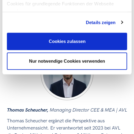
Cookies für grundlegende Funktionen der Webseite
Digital und unterstützt u.a. auch steirische Firmen beim
zuzulassen
Markteintritt. Sie gibt persönliche Einblick in
Entscheidungswege, Marktzugang und die
Details zeigen
wirtschaftlichen Dynamiken hinter der Vision 2030.
Cookies zulassen
Nur notwendige Cookies verwenden
Thomas Scheucher,
Managing Director CEE & MEA | AVL
Thomas Scheucher ergänzt die Perspektive aus
Unternehmenssicht. Er verantwortet seit 2023 bei AVL