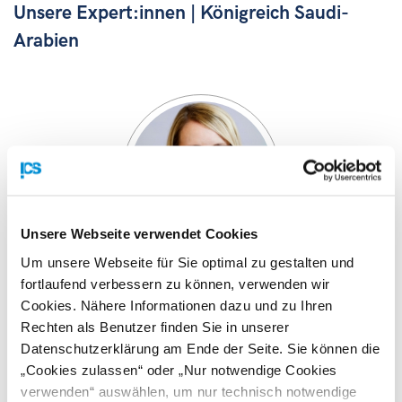
Unsere Expert:innen | Königreich Saudi-
Arabien
Unsere Webseite verwendet Cookies
Um unsere Webseite für Sie optimal zu gestalten und
Margarete Schramböck
fortlaufend verbessern zu können, verwenden wir
Cookies. Nähere Informationen dazu und zu Ihren
Als ehemalige Wirtschafts- und Digitalisierungsministerin
Rechten als Benutzer finden Sie in unserer
verbindet Dr. Margarete Schramböck politische
Datenschutzerklärung am Ende der Seite. Sie können die
Standorterfahrung mit aktueller Praxis im saudischen
„Cookies zulassen“ oder „Nur notwendige Cookies
Markt. Seit 2023 arbeitet sie in Riad an Transformations-
verwenden“ auswählen, um nur technisch notwendige
und Digitalisierungsprojekten im Umfeld von Aramco