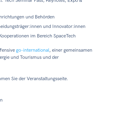
 Tech Seminar Pass, Keynotes, Expo &
inrichtungen und Behörden
eidungsträger:innen und Innovator:innen
 Kooperationen im Bereich SpaceTech
offensive
go-international
, einer gemeinsamen
nergie und Tourismus und der
en Sie der Veranstaltungsseite.
on