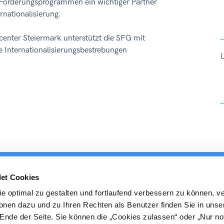
n Förderungsprogrammen ein wichtiger Partner
rnationalisierung.
center Steiermark unterstützt die SFG mit
 Internationalisierungsbestrebungen
et Cookies
ICS
Veranstaltungen
Regionen
Service
PR
e optimal zu gestalten und fortlaufend verbessern zu können, v
onen dazu und zu Ihren Rechten als Benutzer finden Sie in unse
nde der Seite. Sie können die „Cookies zulassen“ oder „Nur n
Export-News
SUCCESS STORIES
DATENSCHUTZERKLÄRUNG