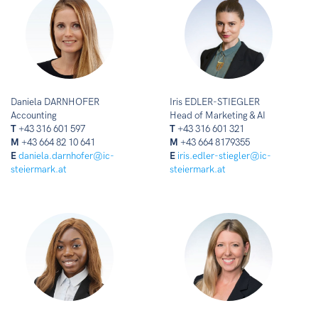
Daniela DARNHOFER
Iris EDLER-STIEGLER
Accounting
Head of Marketing & AI
T
+43 316 601 597
T
+43 316 601 321
M
+43 664 82 10 641
M
+43 664 8179355
E
daniela.darnhofer@ic-
E
iris.edler-stiegler@ic-
steiermark.at
steiermark.at