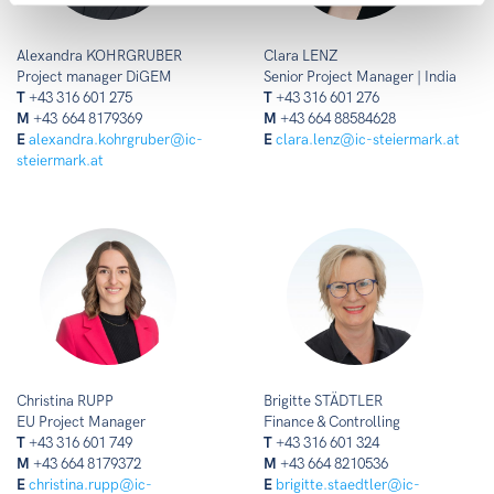
Alexandra KOHRGRUBER
Clara LENZ
Project manager DiGEM
Senior Project Manager | India
T
+43 316 601 275
T
+43 316 601 276
M
+43 664 8179369
M
+43 664 88584628
E
alexandra.kohrgruber@ic-
E
clara.lenz@ic-steiermark.at
steiermark.at
Christina RUPP
Brigitte STÄDTLER
EU Project Manager
Finance & Controlling
T
+43 316 601 749
T
+43 316 601 324
M
+43 664 8179372
M
+43 664 8210536
E
christina.rupp@ic-
E
brigitte.staedtler@ic-