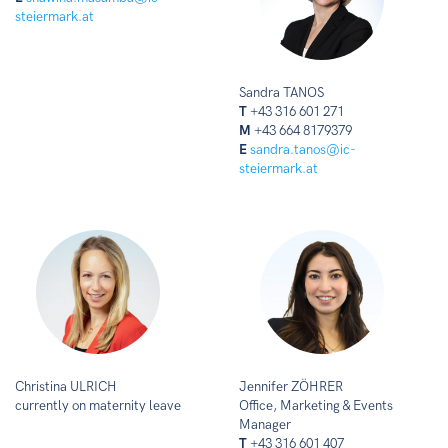
steiermark.at
Sandra TANOS
T
+43 316 601 271
M
+43 664 8179379
E
sandra.tanos@ic-
steiermark.at
Christina ULRICH
Jennifer ZÖHRER
currently on maternity leave
Office, Marketing & Events
Manager
T
+43 316 601 407