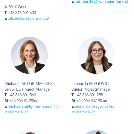
E
karl.hartleb@ic-steiermark.at
A-8010 Graz
T
+43 316 601 400
E
office@ic-steiermark.at
Michaela AHLGRIMM-SIESS
Leonarda BREGOVIC
Senior EU Project Manager
Junior Projectmanager
T
+43 316 601 560
T
+43 316 601 258
M
+43 664 8179266
M
+43 664 837 90 66
E
michaela.ahlgrimm-siess@ic-
E
leonarda.bregovic@ic-
steiermark.at
steiermark.at