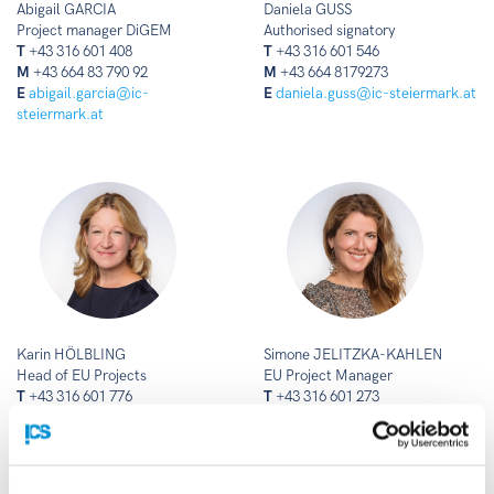
Abigail GARCIA
Daniela GUSS
Project manager DiGEM
Authorised signatory
T
+43 316 601 408
T
+43 316 601 546
M
+43 664 83 790 92
M
+43 664 8179273
E
abigail.garcia@ic-
E
daniela.guss@ic-steiermark.at
steiermark.at
Karin HÖLBLING
Simone JELITZKA-KAHLEN
Head of EU Projects
EU Project Manager
T
+43 316 601 776
T
+43 316 601 273
M
+43 664 8179274
M
+43 664 88345860
E
karin.hoelbling@ic-
E
simone.jelitzka-kahlen@ic-
steiermark.at
steiermark.at