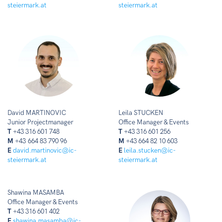
steiermark.at
steiermark.at
David MARTINOVIC
Leila STUCKEN
Junior Projectmanager
Office Manager & Events
T
+43 316 601 748
T
+43 316 601 256
M
+43 664 83 790 96
M
+43 664 82 10 603
E
david.martinovic@ic-
E
leila.stucken@ic-
steiermark.at
steiermark.at
Shawina MASAMBA
Office Manager & Events
T
+43 316 601 402
E
shawina.masamba@ic-