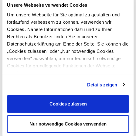
Unsere Webseite verwendet Cookies
Um unsere Webseite für Sie optimal zu gestalten und
fortlaufend verbessern zu können, verwenden wir
Cookies. Nähere Informationen dazu und zu Ihren
Rechten als Benutzer finden Sie in unserer
Datenschutzerklärung am Ende der Seite. Sie können die
„Cookies zulassen“ oder „Nur notwendige Cookies
Lisa-Maria KATHOLNIG
Marion KIKINGER
verwenden“ auswählen, um nur technisch notwendige
Project leader DiGEM
Export Financing & Funding
Cookies für grundlegende Funktionen der Webseite
T
+43 316 601 417
T
+43 316 601 703
zuzulassen
M
+43 664 8179376
E
marion.kikinger@ic-
E
lisa-maria.katholnig@ic-
steiermark.at
Details zeigen
steiermark.at
Cookies zulassen
Nur notwendige Cookies verwenden