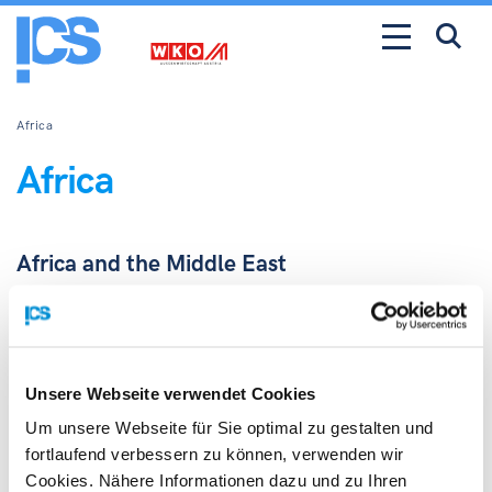
Africa
Africa
Africa and the Middle East
Support in Austria
AUSSENWIRTSCHAFT AUSTRIA – Africa and the Middle
Unsere Webseite verwendet Cookies
East
Um unsere Webseite für Sie optimal zu gestalten und
fortlaufend verbessern zu können, verwenden wir
Find ADVANTAGE AUSTRIA offices in the following
Cookies. Nähere Informationen dazu und zu Ihren
countries:
Algeria
,
Angola
,
Bahrain,
Benin,
Botswana,