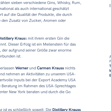
u zählen sieben verschiedene Gins, Whisky, Rum,
tional als auch international geschätzt
t auf die Qualität der Produkte, die durch
 den Zusatz von Zucker, Aromen oder
istillery Kraus
s mit ihrem ersten Gin die
t. Dieser Erfolg ist ein Meilenstein für das
, der aufgrund seiner Größe zwar enorme
rbunden ist.
P
berlassen
Werner
und
Carmen Krauss
nichts
 und nehmen an Aktivitäten zu unserem USA-
wertvolle Inputs bei der Export Academy USA
le Beratung im Rahmen des USA-Sprechtages
enter New York beraten und durch die Go
 ist es schließlich soweit: Die
Distillery Krauss