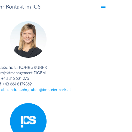
Ihr Kontakt im ICS
Alexandra KOHRGRUBER
rojektmanagement DiGEM
T
+43 316 601 275
M
+43 664 8179369
E
alexandra.kohrgruber@ic-steiermark.at