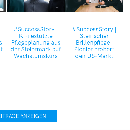
#SuccessStory |
#SuccessStory |
KI-gestützte
Steirischer
s
Pflegeplanung aus
Brillenpflege-
t
der Steiermark auf
Pionier erobert
Wachstumskurs
den US‑Markt
EITRÄGE ANZEIGEN