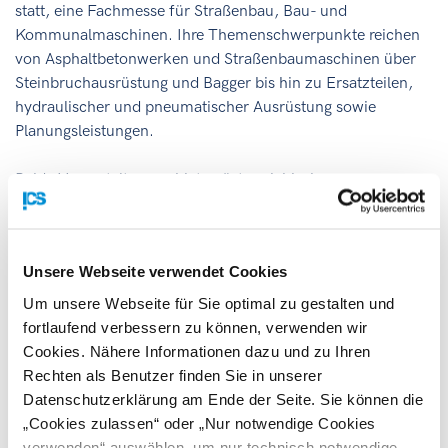
statt, eine Fachmesse für Straßenbau, Bau- und
Kommunalmaschinen. Ihre Themenschwerpunkte reichen
von Asphaltbetonwerken und Straßenbaumaschinen über
Steinbruchausrüstung und Bagger bis hin zu Ersatzteilen,
hydraulischer und pneumatischer Ausrüstung sowie
Planungsleistungen.
Beide Veranstaltungen bieten österreichischen
Unternehmen eine ideale Gelegenheit, ihr Know-how und
ihre Produkte einem breiten, hochqualifizierten
Fachpublikum zu präsentieren. Sie haben die Wahl, Ihr
Unsere Webseite verwendet Cookies
Unternehmen persönlich am
Österreich-Stand zu
repräsentieren
oder die Präsentation Ihrer Produkte und
Um unsere Webseite für Sie optimal zu gestalten und
Dienstleistungen dem Organisator zu überlassen. In diesem
fortlaufend verbessern zu können, verwenden wir
Fall wird die Betreuung Ihrer Ausstellungsunterlagen vor Ort
Cookies. Nähere Informationen dazu und zu Ihren
und Übermittlung der generierten Geschäftskontakte
Rechten als Benutzer finden Sie in unserer
übernommen.
Datenschutzerklärung am Ende der Seite. Sie können die
„Cookies zulassen“ oder „Nur notwendige Cookies
Nutzen Sie diese effiziente und kostengünstige Möglichkeit,
verwenden“ auswählen, um nur technisch notwendige