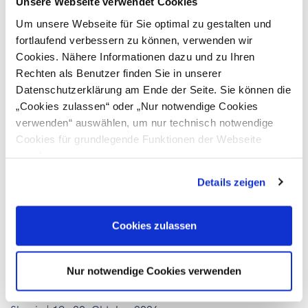
Unsere Webseite verwendet Cookies
Anforderungen
Um unsere Webseite für Sie optimal zu gestalten und
Unterstützung bei Markteintritt und
fortlaufend verbessern zu können, verwenden wir
Produktregistrierung
Cookies. Nähere Informationen dazu und zu Ihren
Möglichkeit zur Präsentation Ihres Unternehmens in
Rechten als Benutzer finden Sie in unserer
den dynamischen Wachstumsmärkten
Datenschutzerklärung am Ende der Seite. Sie können die
„Cookies zulassen“ oder „Nur notwendige Cookies
Programmhighlights:
verwenden“ auswählen, um nur technisch notwendige
Cookies für grundlegende Funktionen der Webseite
Markt- und Branchenbriefing durch lokale
zuzulassen
Expert:innen
Details zeigen
Vorstellung der gesetzlichen Anforderungen und
Registrierungsvorschriften für
Nahrungsergänzungsmittel
Cookies zulassen
B2B-Gespräche mit Importeur:innen,
Distributor:innen und Apothekenketten
Nur notwendige Cookies verwenden
Wo und wann?