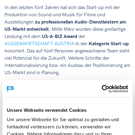
In den letzten fünf Jahren hat sich das Start-up mit der
Produktion von Sound und Musik für Filme und
Ausstellungen
zu professionellen Audio-Dienstleistern am
US-Markt entwickelt.
Mitte März wurden diese großartige
Leistung mit dem
US-A-BIZ Award
der
AUSSENWIRTSCHAFT AUSTRIA
in der
Kategorie Start-up
honoriert. Das auf fünf Personen angewachsene Team sieht
viel Potenzial für die Zukunft. Weitere Schritte der
Internationalisierung bzw. ein Ausbau der Positionierung am
US-Markt sind in Planung.
Wir gratulieren zu dieser großartigen Leistung und stehen
auch zukünftig gerne beratend zur Seite.
© Klangkulisse
Unsere Webseite verwendet Cookies
Um unsere Webseite für Sie optimal zu gestalten und
fortlaufend verbessern zu können, verwenden wir
Cookies. Nähere Informationen dazu und zu Ihren