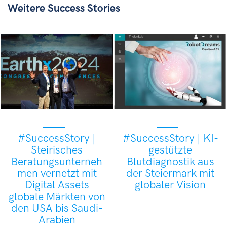
Weitere Success Stories
#SuccessStory |
#SuccessStory | KI-
Steirisches
gestützte
Beratungsunterneh
Blutdiagnostik aus
men vernetzt mit
der Steiermark mit
Digital Assets
globaler Vision
globale Märkten von
den USA bis Saudi-
Arabien