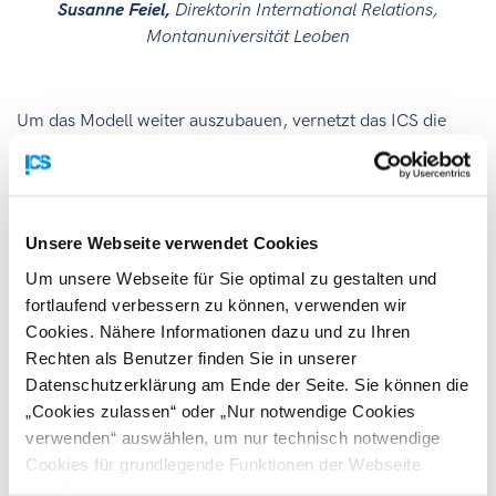
Susanne Feiel,
Direktorin International Relations,
Montanuniversität Leoben
Um das Modell weiter auszubauen, vernetzt das ICS die
Montanuniversität fortlaufend mit Unternehmen, die sich
aktiv am dualen Ausbildungssystem beteiligen. Derzeit
planen die Montanuni und das ICS gemeinsam einen
Business Round Table im Frühjahr 2026
, mit Beteiligung
Unsere Webseite verwendet Cookies
von
Landesrat Willibald Ehrenhöfer
sowie führenden
Um unsere Webseite für Sie optimal zu gestalten und
Industriebetrieben, die bereits Praktikumsplätze für
fortlaufend verbessern zu können, verwenden wir
indische Studierende schaffen. Ziel ist es, den Dialog
Cookies. Nähere Informationen dazu und zu Ihren
zwischen Wirtschaft, Wissenschaft und internationalen
Rechten als Benutzer finden Sie in unserer
Talenten zu vertiefen und neue Kooperationen anzustoßen –
Datenschutzerklärung am Ende der Seite. Sie können die
ein entscheidender Schritt, um künftige Fachkräfte
„Cookies zulassen“ oder „Nur notwendige Cookies
frühzeitig zu binden
verwenden“ auswählen, um nur technisch notwendige
Cookies für grundlegende Funktionen der Webseite
Das ICS und die Montanuniversität Leoben setzen ihren
zuzulassen
Weg gemeinsam fort – mit einer klaren Vision:
Die