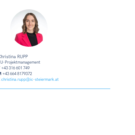
hristina RUPP
U-Projektmanagement
T
+43 316 601 749
M
+43 664 8179372
E
christina.rupp@ic-steiermark.at