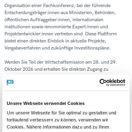
Organisation einer Fachkonferenz, bei der führende
Entscheidungsträger:innen aus Ministerien, Behörden,
öffentlichen Auftraggeber:innen, internationalen
Institutionen sowie renommierte Expert:innen und
Projektentwickler:innen vertreten sind. Diese Plattform
bietet einen direkten Einblick in aktuelle Projekte,
Vergabeverfahren und zukünftige Investitionspläne.
Werden Sie Teil der Wirtschaftsmission am 28. und 29.
Oktober 2026 und erhalten Sie direkten Zugang zu
Entscheidungsträger:innen, öffentlichen Stellen,
Projektentwickler:innen und führenden Bauunternehmen in
Albanien – eine ideale Gelegenheit, um
Kooperationschancen und Zulieferpotenziale frühzeitig zu
Unsere Webseite verwendet Cookies
identifizieren.
Um unsere Webseite für Sie optimal zu gestalten und
Was Sie erwartet:
fortlaufend verbessern zu können, verwenden wir
Cookies. Nähere Informationen dazu und zu Ihren