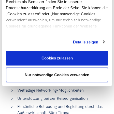
Fachkonferenz mit hochrangigen
Rechten als Benutzer finden Sie in unserer
Entscheidungsträger:innen und anerkannten
Datenschutzerklärung am Ende der Seite. Sie können die
Expert:innen zu Markt, Rahmenbedingungen und
„Cookies zulassen“ oder „Nur notwendige Cookies
geplanten Verkehrs-, Bau- und
verwenden“ auswählen, um nur technisch notwendige
Infrastrukturprojekten
Cookies für grundlegende Funktionen der Webseite
zuzulassen
Direkter Zugang zu Behörden, Verbänden,
Unternehmen und Expert:innenkreisen
Details zeigen
Besuch der „Energy, Construction & Green Economy
Fair 2026“
Cookies zulassen
Individuell organisierte B2B‑Gespräche mit
potenziellen Geschäftspartner:innen
Nur notwendige Cookies verwenden
Austausch mit der österreichischen Business
Community vor Ort
Vielfältige Networking-Möglichkeiten
Unterstützung bei der Reiseorganisation
Persönliche Betreuung und Begleitung durch das
AußenwirtschaftsBüro Tirana