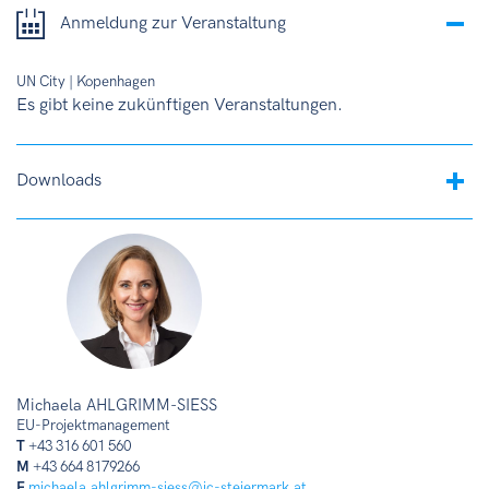
Anmeldung zur Veranstaltung
UN City | Kopenhagen
Es gibt keine zukünftigen Veranstaltungen.
Downloads
Michaela AHLGRIMM-SIESS
EU-Projektmanagement
T
+43 316 601 560
M
+43 664 8179266
E
michaela.ahlgrimm-siess@ic-steiermark.at