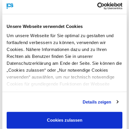
Programm und Leistungen
Unsere Webseite verwendet Cookies
B2B-Gespräche mit den Procurement Experten der
Um unsere Webseite für Sie optimal zu gestalten und
anwesenden UN-Agenturen
fortlaufend verbessern zu können, verwenden wir
Vorträge und Firmentestimonials - Programm folgt in
Cookies. Nähere Informationen dazu und zu Ihren
Kürze
Rechten als Benutzer finden Sie in unserer
Information über die teilnehmenden Agenturen und
Datenschutzerklärung am Ende der Seite. Sie können die
deren Einkäufe
„Cookies zulassen“ oder „Nur notwendige Cookies
Unterstützung bei Hotelbuchungen (Blockreservierung
verwenden“ auswählen, um nur technisch notwendige
durch das AußenwirtschaftsCenter)
Cookies für grundlegende Funktionen der Webseite
Organisierter Transport vom Hotel in die UN-City und
zuzulassen
retour
Details zeigen
Kosten:
• für WK-Mitglieder EUR 400 zzgl. 20 % USt.
Cookies zulassen
• für Nicht-Mitglieder EUR 800 zzgl. 20 % USt