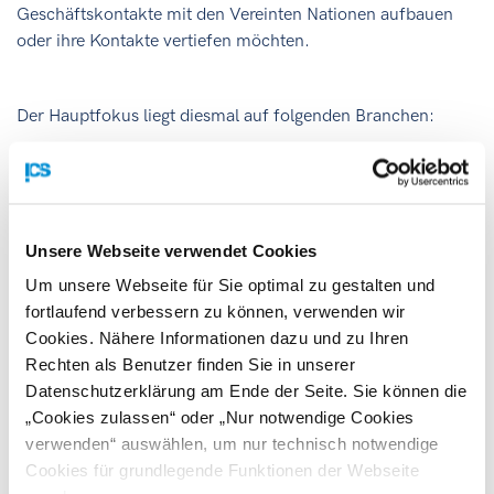
Geschäftskontakte mit den Vereinten Nationen aufbauen
oder ihre Kontakte vertiefen möchten.
Der Hauptfokus liegt diesmal auf folgenden Branchen:
IT, Cyber-Security, Smart Peacekeeping
Abfall Management und Energieerzeugung:
Umweltmanagement
Wasser, Sanitär und Reinigung
Unsere Webseite verwendet Cookies
Logistik & Transport
Um unsere Webseite für Sie optimal zu gestalten und
Bau & Engineering
fortlaufend verbessern zu können, verwenden wir
Cookies. Nähere Informationen dazu und zu Ihren
Rechten als Benutzer finden Sie in unserer
Bitte beachten Sie, dass die Anmeldungen begrenzt sind
Datenschutzerklärung am Ende der Seite. Sie können die
und nach dem Prinzip „First Come, First Serve“ ablaufen.
„Cookies zulassen“ oder „Nur notwendige Cookies
verwenden“ auswählen, um nur technisch notwendige
Kosten:
Cookies für grundlegende Funktionen der Webseite
Der Teilnehmerbetrag ist bis zum 15. Februar:
$850 pro