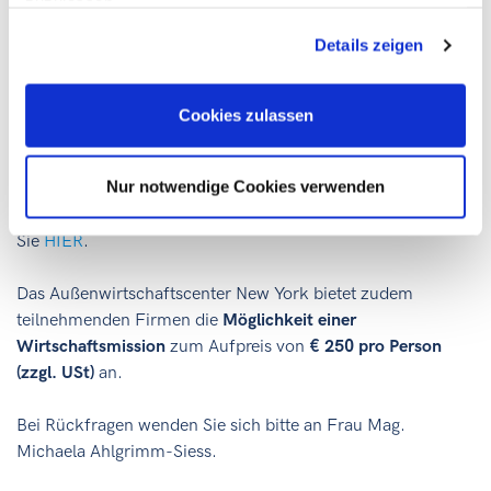
zuzulassen
Person, danach $975 pro Person.
Deadline für die Registration für 1-on-1 Gespräche ist der
Details zeigen
9. März 2018.
Gute Nachricht:
Cookies zulassen
Die an den Veranstalter EUPF direkt zu bezahlende
Seminargebühr in Höhe von USD 975 kann im Rahmen der
Nur notwendige Cookies verwenden
Internationalisierungsoffensive go-international mit bis zu
50 % gefördert werden. Nähere Informationen finden
Sie
HIER
.
Das Außenwirtschaftscenter New York bietet zudem
teilnehmenden Firmen die
Möglichkeit einer
Wirtschaftsmission
zum Aufpreis von
€ 250 pro Person
(zzgl. USt)
an.
Bei Rückfragen wenden Sie sich bitte an Frau Mag.
Michaela Ahlgrimm-Siess.