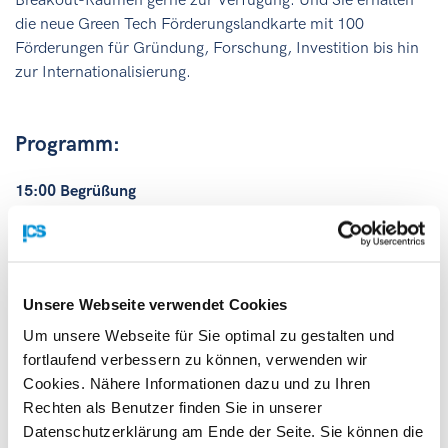
Breakout-Räumen gerne zur Verfügung. Und Sie erhalten
die neue Green Tech Förderungslandkarte mit 100
Förderungen für Gründung, Forschung, Investition bis hin
zur Internationalisierung.
Programm:
15:00 Begrüßung
15:10 KLI.EN: Energieforschung laufende Ausschreibung &
Ausblick 2024
Unsere Webseite verwendet Cookies
Elvira Lutter, Programm-Management, Klima- und
Energiefonds
Um unsere Webseite für Sie optimal zu gestalten und
fortlaufend verbessern zu können, verwenden wir
15:20 FFG: FTI-Kreislaufwirtschaft
Cookies. Nähere Informationen dazu und zu Ihren
Rechten als Benutzer finden Sie in unserer
Sabine Doworak, Programmmanagement Energie &
Datenschutzerklärung am Ende der Seite. Sie können die