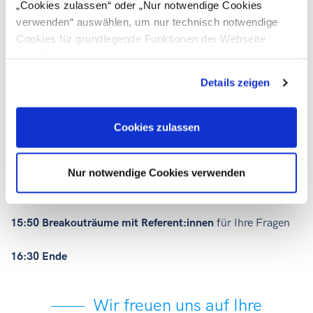
Umwelt, FFG
„Cookies zulassen“ oder „Nur notwendige Cookies
verwenden“ auswählen, um nur technisch notwendige
15:30 AWS: Aktuelle Initiativen der aws zur Unterstützung
Cookies für grundlegende Funktionen der Webseite
von Unternehmen mit grünen Technologien
zuzulassen
Details zeigen
Collin Michael Flesner, IP Management, Deep Technologies,
Entrepreneurship, aws
Cookies zulassen
15:40 KPC:
Aktuelles aus der Umweltförderung im Inland
Alexej Wiest, Abteilung Klima und Umwelt,
Nur notwendige Cookies verwenden
Kommunalkredit Public Consulting GmbH
15:50 Breakouträume mit Referent:innen
für Ihre Fragen
16:30 Ende
Wir freuen uns auf Ihre