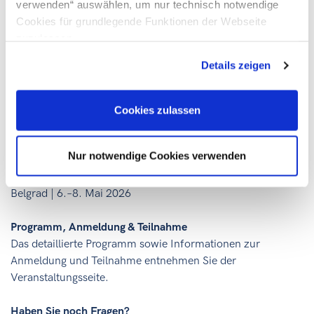
verwenden“ auswählen, um nur technisch notwendige
Ihre Vorteile
Cookies für grundlegende Funktionen der Webseite
zuzulassen
Direkter Zugang zu wichtigen Kontakten und
potenziellen Kund:innen
Details zeigen
Positionierung als bevorzugter Partner im
wachsenden serbischen Markt
Cookies zulassen
Professionelle Betreuung durch das
AußenwirtschaftsCenter Belgrad
Nur notwendige Cookies verwenden
Wo und wann?
Belgrad | 6.–8. Mai 2026
Programm, Anmeldung & Teilnahme
Das detaillierte Programm sowie Informationen zur
Anmeldung und Teilnahme entnehmen Sie der
Veranstaltungsseite.
Haben Sie noch Fragen?