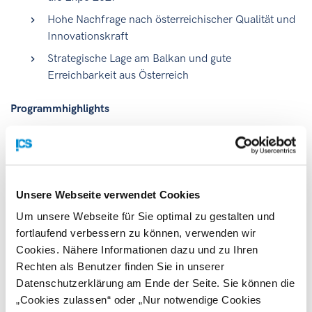
Hohe Nachfrage nach österreichischer Qualität und
Innovationskraft
Strategische Lage am Balkan und gute
Erreichbarkeit aus Österreich
Programmhighlights
Präsentation österreichischer Unternehmen vor
relevanten Entscheidungsträger:innen aus Serbien
Fachgespräche und B2B-Meetings mit
Unsere Webseite verwendet Cookies
Projektpartner:innen und potenziellen
Auftraggeber:innen
Um unsere Webseite für Sie optimal zu gestalten und
fortlaufend verbessern zu können, verwenden wir
Networking mit Branchenvertreter:innen aus der
Cookies. Nähere Informationen dazu und zu Ihren
Musik-, Event- und Gastrobranche
Rechten als Benutzer finden Sie in unserer
Informative Updates zu Expo 2027 und Chancen
Datenschutzerklärung am Ende der Seite. Sie können die
vor Ort
„Cookies zulassen“ oder „Nur notwendige Cookies