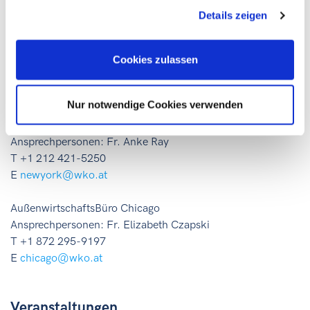
Diese Veranstaltung wird im Rahmen der
Details zeigen
Internationalisierungsoffensive
go-
international
durchgeführt, einer gemeinsamen Initiative
des Bundesministeriums für Wirtschaft, Energie und
Cookies zulassen
Tourismus der Wirtschaftskammer Österreich.
Nur notwendige Cookies verwenden
Haben Sie noch Fragen?
AußenwirtschaftsCenter New York
Ansprechpersonen: Fr. Anke Ray
T +1 212 421-5250
E
newyork@wko.at
AußenwirtschaftsBüro Chicago
Ansprechpersonen: Fr. Elizabeth Czapski
T +1 872 295-9197
E
chicago@wko.at
Veranstaltungen