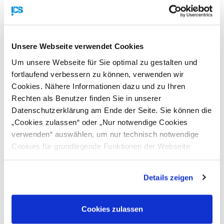
Parallel zur FENASAN findet die
ECO EXPO
(vormals
Waste
Expo Brasil
) statt – die wichtigste Messe der Abfall- und
Recyclingbranche in Brasilien. Auch hier wird Österreich mit
Unsere Webseite verwendet Cookies
einem von der AUSSENWIRTSCHAFT AUSTRIA
Um unsere Webseite für Sie optimal zu gestalten und
organisierten Gruppenausstellung vertreten sein.
fortlaufend verbessern zu können, verwenden wir
Weiterführende Infos zur ECO EXPO finde Sie
HIER
.
Cookies. Nähere Informationen dazu und zu Ihren
Rechten als Benutzer finden Sie in unserer
Die genauen Informationen zur Anmeldung und zur
Datenschutzerklärung am Ende der Seite. Sie können die
Teilnahmegebühr finden Sie auf der
Veranstaltungsseite
.
„Cookies zulassen“ oder „Nur notwendige Cookies
verwenden“ auswählen, um nur technisch notwendige
Die Veranstaltung erfolgt im Rahmen der
Cookies für grundlegende Funktionen der Webseite
Internationalisierungsoffensive
go-international
, einer
zuzulassen
gemeinsamen Initiative des Bundesministeriums für
Wirtschaft, Energie und Tourismus und der
Details zeigen
Wirtschaftskammer Österreich.
Cookies zulassen
Haben Sie noch Fragen?
AußenwirtschaftsCenter São Paulo