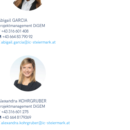
bigail GARCIA
rojektmanagement DiGEM
T
+43 316 601 408
M
+43 664 83 790 92
E
abigail.garcia@ic-steiermark.at
Alexandra KOHRGRUBER
rojektmanagement DiGEM
T
+43 316 601 275
M
+43 664 8179369
E
alexandra.kohrgruber@ic-steiermark.at