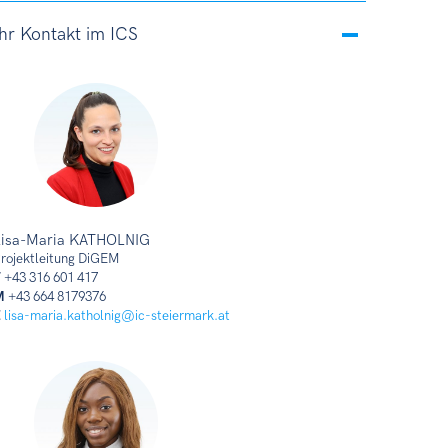
Ihr Kontakt im ICS
Lisa-Maria KATHOLNIG
rojektleitung DiGEM
T
+43 316 601 417
M
+43 664 8179376
E
lisa-maria.katholnig@ic-steiermark.at