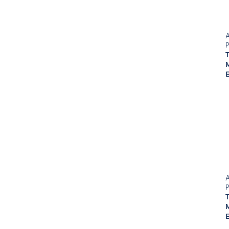
A
P
P