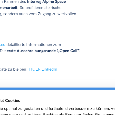
n im Rahmen des
Interreg Alpine Space
menarbeit
. So profitieren steirische
g, sondern auch vom Zugang zu wertvollen
.eu
detaillierte Informationen zum
 Die
erste Ausschreibungsrunde („Open Call“)
date zu bleiben:
TIGER LinkedIn
et Cookies
ICS
Veranstaltungen
Regionen
Service
PR
e optimal zu gestalten und fortlaufend verbessern zu können, v
onen dazu und zu Ihren Rechten als Benutzer finden Sie in unse