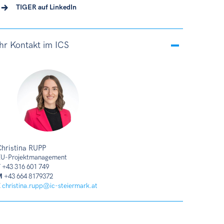
TIGER auf LinkedIn
Ihr Kontakt im ICS
hristina RUPP
U-Projektmanagement
T
+43 316 601 749
M
+43 664 8179372
E
christina.rupp@ic-steiermark.at