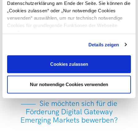
Hinblick auf Projekte in Montenegro – durch digitale
Datenschutzerklärung am Ende der Seite. Sie können die
Prozesse effizienter und zukunftsfit zu gestalten.
„Cookies zulassen“ oder „Nur notwendige Cookies
verwenden“ auswählen, um nur technisch notwendige
Darüber hinaus informierten wir das Unternehmen über die
Cookies für grundlegende Funktionen der Webseite
Möglichkeiten der
go-international-Förderung
und zeigten
zuzulassen
auf, welche Unterstützungsangebote für die weiteren
Details zeigen
Internationalisierungsschritte in Frage kommen.
Wir bedanken uns herzlich für den interessanten Austausch
Cookies zulassen
und freuen uns darauf, die GEODATA ZT GmbH bei ihrem
Digitalisierungsprojekt und ihren weiteren internationalen
Aktivitäten zu begleiten.
Nur notwendige Cookies verwenden
Sie möchten sich für die
Förderung Digital Gateway
Emerging Markets bewerben?