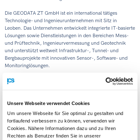
Die GEODATA ZT GmbH ist ein international tätiges
Technologie- und Ingenieurunternehmen mit Sitz in
Leoben. Das Unternehmen entwickelt integrierte IT-basierte
Lösungen sowie Dienstleistungen in den Bereichen Mess-
und Prüftechnik, Ingenieurvermessung und Geotechnik
und unterstützt weltweit Infrastruktur-, Tunnel- und
Bergbauprojekte mit innovativen Sensor-, Software- und
Monitoringlösungen.
Die ICS-Expertinnen Marion Kikinger und Alexandra
Kohrgruber waren vor Ort, um gemeinsam mit Hella Riedl-
Rabensteiner, Klaus Chmelina und Ahmad Rafi Masir die
nächsten Schritte im Bereich Internationalisierung und
Unsere Webseite verwendet Cookies
Fördermöglichkeiten zu besprechen. Im Mittelpunkt stand
Um unsere Webseite für Sie optimal zu gestalten und
ein geplantes Digitalisierungsprojekt, das mit Unterstützung
fortlaufend verbessern zu können, verwenden wir
unserer
DiGEM-Förderung
umgesetzt werden soll. Ziel ist
Cookies. Nähere Informationen dazu und zu Ihren
es, die Abwicklung der Exportaktivitäten – insbesondere im
Rechten als Benutzer finden Sie in unserer