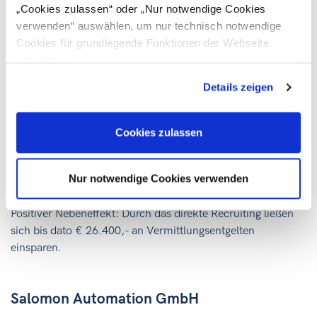
„Cookies zulassen“ oder „Nur notwendige Cookies
verwenden“ auswählen, um nur technisch notwendige
Jungheinrich Systemlösungen GmbH vorm.
Cookies für grundlegende Funktionen der Webseite
ISA GmbH
zuzulassen
Details zeigen
Im Zuge der durch das ICS/WORK & LIVE IN STYRIA
durchgeführten Personalrekrutierungsreise nach Zagreb im
Juni 2013 konnte die Grazer Jungheinrich Systemlösungen
Cookies zulassen
GmbH vier vakante Stellen mit dringend benötigten
Fachkräften im Bereich IT und Software-Design besetzen.
Nur notwendige Cookies verwenden
Weitere Einstellungen stehen noch bevor.
Positiver Nebeneffekt: Durch das direkte Recruiting ließen
sich bis dato € 26.400,- an Vermittlungsentgelten
einsparen.
Salomon Automation GmbH