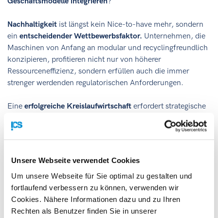
Geschäftsmodelle integrieren
?
Nachhaltigkeit
ist längst kein Nice-to-have mehr, sondern
ein
entscheidender Wettbewerbsfaktor.
Unternehmen, die
Maschinen von Anfang an modular und recyclingfreundlich
konzipieren, profitieren nicht nur von höherer
Ressourceneffizienz, sondern erfüllen auch die immer
strenger werdenden regulatorischen Anforderungen.
Eine
erfolgreiche Kreislaufwirtschaft
erfordert strategische
Partnerschaften
entlang der gesamten
Wertschöpfungskette. Wer heute proaktiv handelt, sichert
sich
langfristig Marktzugang
und
Wettbewerbsvorteile
.
Unsere Webseite verwendet Cookies
Key Takeaways
für Unternehmen:
Um unsere Webseite für Sie optimal zu gestalten und
fortlaufend verbessern zu können, verwenden wir
ESG-Kriterien
prägen zunehmend den
Cookies. Nähere Informationen dazu und zu Ihren
internationalen Maschinen- und Anlagenexport.
Rechten als Benutzer finden Sie in unserer
Modulare
Bauweisen
und intelligente