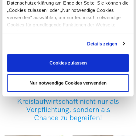
Datenschutzerklärung am Ende der Seite. Sie können die
Materialtrennung
erleichtern die Wiederverwertung.
„Cookies zulassen“ oder „Nur notwendige Cookies
Zwischen
Nachhaltigkeitsstrategie
und Praxis
verwenden“ auswählen, um nur technisch notwendige
besteht oft eine Lücke – proaktives Handeln ist
Cookies für grundlegende Funktionen der Webseite
gefragt.
zuzulassen
Kreislaufwirtschaft funktioniert nur mit
enger
Details zeigen
Zusammenarbeit
entlang der Lieferkette.
Nachhaltigkeit ist kein Kostenfaktor, sondern ein
Cookies zulassen
Erfolgsfaktor für langfristige Marktchancen.
Nur notwendige Cookies verwenden
Jetzt ist der richtige
Zeitpunkt, um
Kreislaufwirtschaft nicht nur als
Verpflichtung, sondern als
Chance zu begreifen!