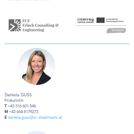
Daniela GUSS
Prokuristin
T
+43 316 601 546
M
+43 664 8179273
E
daniela.guss@ic-steiermark.at